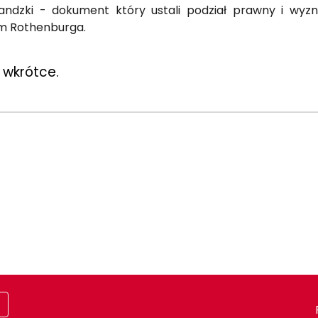
andzki - dokument który ustali podział prawny i wy
em Rothenburga.
 wkrótce.