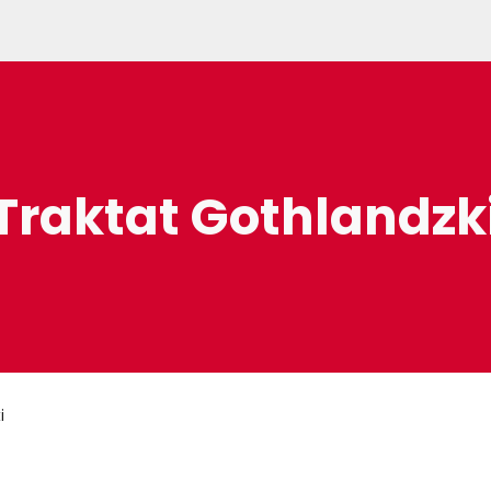
ip to main content
Skip to navigat
Traktat Gothlandzk
i