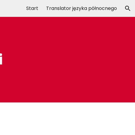
Start
Translator języka północnego
ion
i